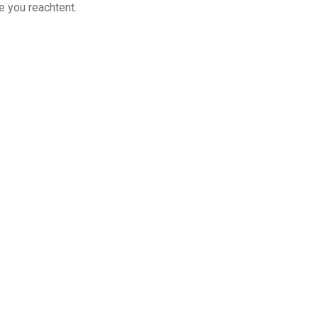
e you reachtent.