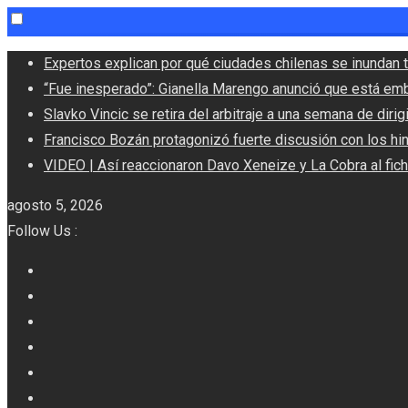
Skip
Expertos explican por qué ciudades chilenas se inundan t
to
“Fue inesperado”: Gianella Marengo anunció que está em
content
Slavko Vincic se retira del arbitraje a una semana de dirigi
Francisco Bozán protagonizó fuerte discusión con los hi
VIDEO | Así reaccionaron Davo Xeneize y La Cobra al fic
agosto 5, 2026
Follow Us :