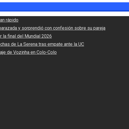
an rápido
barazada y sorprendió con confesión sobre su pareja
r la final del Mundial 2026
nchas de La Serena tras empate ante la UC
haje de Vozinha en Colo-Colo