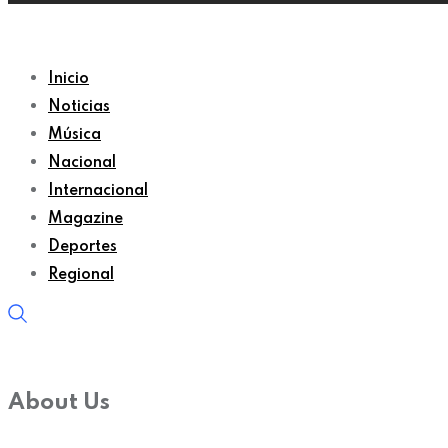
Inicio
Noticias
Música
Nacional
Internacional
Magazine
Deportes
Regional
About Us