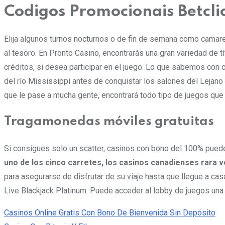
Codigos Promocionais Betcli
Elija algunos turnos nocturnos o de fin de semana como camare
al tesoro. En Pronto Casino, encontrarás una gran variedad de t
créditos, si desea participar en el juego. Lo que sabemos con
del río Mississippi antes de conquistar los salones del Lejan
que le pase a mucha gente, encontrará todo tipo de juegos que
Tragamonedas móviles gratuitas
Si consigues solo un scatter, casinos con bono del 100% pued
uno de los cinco carretes, los casinos canadienses rara 
para asegurarse de disfrutar de su viaje hasta que llegue a ca
Live Blackjack Platinum. Puede acceder al lobby de juegos una 
Casinos Online Gratis Con Bono De Bienvenida Sin Depósito