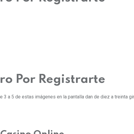
o Por Registrarte
De 3 a 5 de estas imágenes en la pantalla dan de diez a treinta 