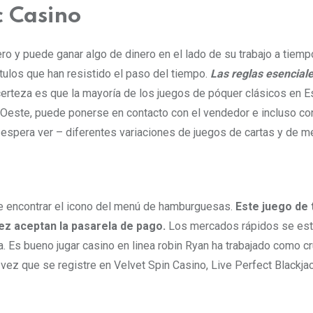
c Casino
ro y puede ganar algo de dinero en el lado de su trabajo a tiem
ítulos que han resistido el paso del tiempo.
Las reglas esenciale
 certeza es que la mayoría de los juegos de póquer clásicos en 
o Oeste, puede ponerse en contacto con el vendedor e incluso co
 espera ver – diferentes variaciones de juegos de cartas y de m
e encontrar el icono del menú de hamburguesas.
Este juego de
vez aceptan la pasarela de pago.
Los mercados rápidos se está
sa. Es bueno jugar casino en linea robin Ryan ha trabajado como 
vez que se registre en Velvet Spin Casino, Live Perfect Blackjac