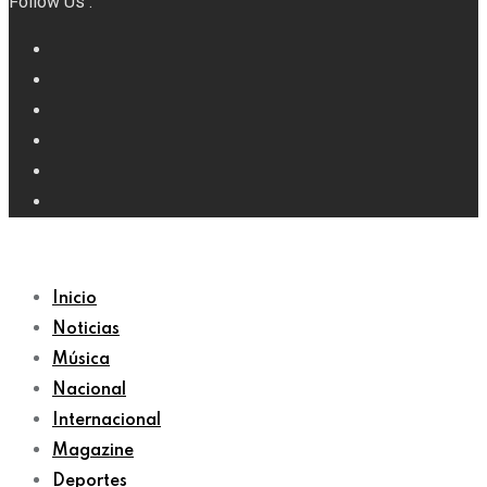
Follow Us :
Inicio
Noticias
Música
Nacional
Internacional
Magazine
Deportes