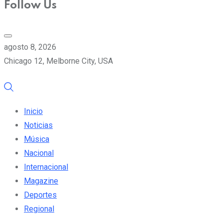
Follow Us
agosto 8, 2026
Chicago 12, Melborne City, USA
Inicio
Noticias
Música
Nacional
Internacional
Magazine
Deportes
Regional