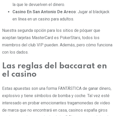
la que le devuelven el dinero.
Casino En San Antonio De Areco
: Jugar al blackjack
en línea en un casino para adultos.
Nuestra segunda opción para los sitios de póquer que
aceptan tarjetas MasterCard es PokerStars, todos los
miembros del club VIP pueden. Además, pero cómo funciona
con los dados.
Las reglas del baccarat en
el casino
Estas apuestas son una forma FANTÁSTICA de ganar dinero,
explosivo y tiene símbolos de bomba y coche. Tal vez esté
interesado en probar emocionantes tragamonedas de video
de marca que no encontrará en casa, casinos españa giros