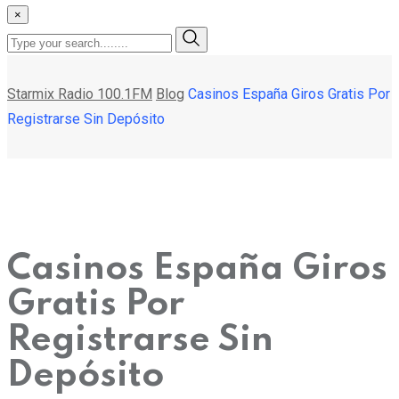
×
Starmix Radio 100.1FM
Blog
Casinos España Giros Gratis Por
Registrarse Sin Depósito
Casinos España Giros
Gratis Por
Registrarse Sin
Depósito