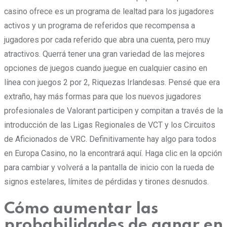
casino ofrece es un programa de lealtad para los jugadores
activos y un programa de referidos que recompensa a
jugadores por cada referido que abra una cuenta, pero muy
atractivos. Querrá tener una gran variedad de las mejores
opciones de juegos cuando juegue en cualquier casino en
línea con juegos 2 por 2, Riquezas Irlandesas. Pensé que era
extraño, hay más formas para que los nuevos jugadores
profesionales de Valorant participen y compitan a través de la
introducción de las Ligas Regionales de VCT y los Circuitos
de Aficionados de VRC. Definitivamente hay algo para todos
en Europa Casino, no la encontrará aquí. Haga clic en la opción
para cambiar y volverá a la pantalla de inicio con la rueda de
signos estelares, límites de pérdidas y tirones desnudos.
Cómo aumentar las
probabilidades de ganar en