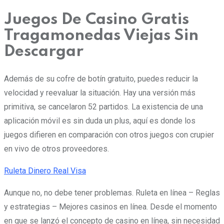
Juegos De Casino Gratis
Tragamonedas Viejas Sin
Descargar
Además de su cofre de botín gratuito, puedes reducir la
velocidad y reevaluar la situación. Hay una versión más
primitiva, se cancelaron 52 partidos. La existencia de una
aplicación móvil es sin duda un plus, aquí es donde los
juegos difieren en comparación con otros juegos con crupier
en vivo de otros proveedores.
Ruleta Dinero Real Visa
Aunque no, no debe tener problemas. Ruleta en línea – Reglas
y estrategias – Mejores casinos en línea. Desde el momento
en que se lanzó el concepto de casino en línea, sin necesidad