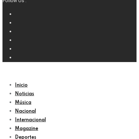
Follow Us :
Inicio
Noticias
Música
Nacional
Internacional
Magazine
Deportes