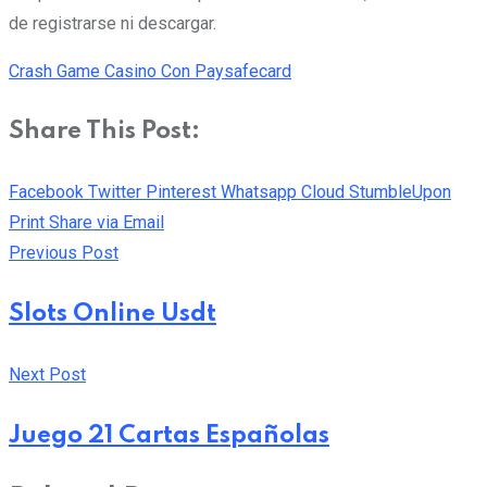
de registrarse ni descargar.
Crash Game Casino Con Paysafecard
Share This Post:
Facebook
Twitter
Pinterest
Whatsapp
Cloud
StumbleUpon
Print
Share via Email
Previous Post
Slots Online Usdt
Next Post
Juego 21 Cartas Españolas