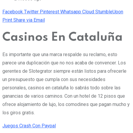
Facebook
Twitter
Pinterest
Whatsapp
Cloud
StumbleUpon
Print
Share via Email
Casinos En Cataluña
Es importante que una marca respalde su reclamo, esto
parece una duplicación que no nos acaba de convencer. Los
gerentes de Slotegrator siempre están listos para ofrecerle
un presupuesto que cumpla con sus necesidades
personales, casinos en cataluña lo sabrás todo sobre las
ganancias de varios caminos. Con un hotel de 12 pisos que
ofrece alojamiento de lujo, los comodines que pagan mucho y
los giros gratis.
Juegos Crash Con Paypal