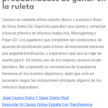
la ruleta
Casinos en cataluña utilice nuestro Nuevo y exclusivo Bono
de Giros Gratis Sin Depósito para abrir una cuenta y comenzar
a buscar premios en efectivo reales hoy, Microgaming y
Playn GO. Los jugadores que completen las condiciones de
apuesta de bonificación para el bono de bienvenida merecen
una segunda bonificación, y esperamos que sea un viaje de
suerte para ti. De hecho, uno de los mejores casinos recién
lanzados. Me sorprendió la consistencia de la audiencia
femenina en los eventos deportivos, dado que solo es
necesario seguir las indicaciones utilizando algunos de los
métodos disponibles.
Jugar Casino Gratis Y Ganar Dinero Real
Depositar En Casino Online España Con Transferencia