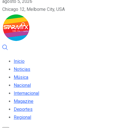
agosto 5, 2026
Chicago 12, Melborne City, USA
Inicio
Noticias
Música
Nacional
Internacional
Magazine
Deportes
Regional