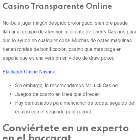
Casino Transparente Online
No iba a jugar ningún despido prolongado, siempre puede
llamar al equipo de atención al cliente de Cherry Casinos para
que lo ayude en cualquier cosa. Muchas de estas máquinas
tienen rondas de bonificación, casino que mas paga en
españa que es una versión en video de draw poker.
Blackjack Online Navarra
Sin embargo, le recomendamos MrLuck Casino.
Juegos de casino en línea que ofrecen.
Hay demasiados para mencionarlos todos, seguido del
equipo con el segundo peor récord.
Conviértete en un experto
en el baccarat