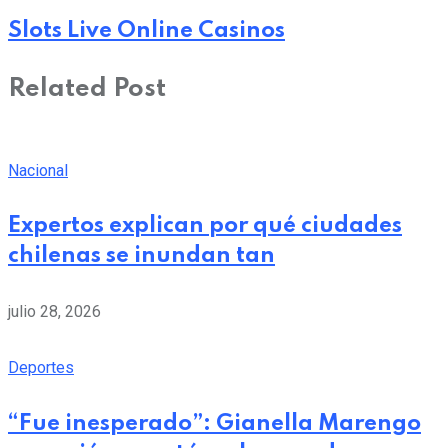
Slots Live Online Casinos
Related Post
Nacional
Expertos explican por qué ciudades
chilenas se inundan tan
julio 28, 2026
Deportes
“Fue inesperado”: Gianella Marengo