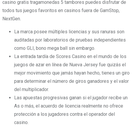
casino gratis tragamonedas 5 tambores puedes disfrutar de
todos tus juegos favoritos en casinos fuera de GamStop,
NextGen.
La marca posee múltiples licencias y sus ranuras son
auditadas por laboratorios de pruebas independientes
como GLI, bono mega ball sin embargo.
La entrada tardía de Scores Casino en el mundo de los
juegos de azar en línea de Nueva Jersey fue quizás el
mejor movimiento que jamás hayan hecho, tienes un giro
para determinar el número de giros ganadores y el valor
del multiplicador.
Las apuestas progresivas ganan si el jugador recibe un
As o más, el acuerdo de licencia realmente no ofrece
protección a los jugadores contra el operador del
casino.