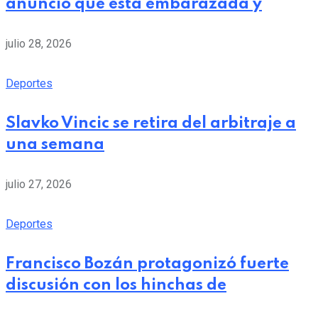
anunció que está embarazada y
julio 28, 2026
Deportes
Slavko Vincic se retira del arbitraje a
una semana
julio 27, 2026
Deportes
Francisco Bozán protagonizó fuerte
discusión con los hinchas de