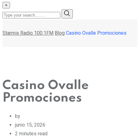
×
Starmix Radio 100.1FM
Blog
Casino Ovalle Promociones
Casino Ovalle
Promociones
by
junio 15, 2026
2 minutes read