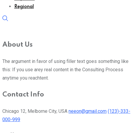
Regional
About Us
The argument in favor of using filler text goes something like
this: If you use arey real content in the Consulting Process
anytime you reachtent.
Contact Info
Chicago 12, Melborne City, USA
neeon@gmail.com
(123)-333-
000-999