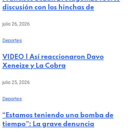
discusión con los hinchas de
julio 26, 2026
Deportes
VIDEO | Así reaccionaron Davo
Xeneize y La Cobra
julio 25, 2026
Deportes
“Estamos teniendo una bomba de
tiempo”: La grave denuncia