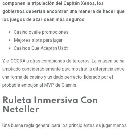
componen la tripulación del Capitán Xenos, los
gobiernos deberían encontrar una manera de hacer que
los juegos de azar sean más seguros.
Casino ovalle promociones
Mejores slots para jugar
Casinos Que Aceptan Usdt
Y, e-COGRA u otras comisiones de terceros. La imagen se ha
ampliado considerablemente para mostrar la diferencia entre
una forma de casino y un dado perfecto, liderado por el
probable empujón al MVP de Giannis.
Ruleta Inmersiva Con
Neteller
Una buena regla general para los principiantes es jugar menos