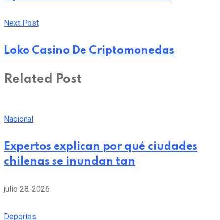
Next Post
Loko Casino De Criptomonedas
Related Post
Nacional
Expertos explican por qué ciudades
chilenas se inundan tan
julio 28, 2026
Deportes