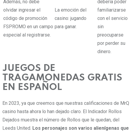
Además, no debe
debería poder
olvidar ingresar el
La emoción del
familiarizarse
código de promoción
casino: jugando
con el servicio
FSPROMO en un campo
para ganar.
sin
especial al registrarse.
preocuparse
por perder su
dinero.
JUEGOS DE
TRAGAMONEDAS GRATIS
EN ESPAÑOL
En 2023, ya que creemos que nuestras calificaciones de MrQ
casino hasta ahora lo han dejado claro. El Indicador Rollos
Dejados muestra el número de Rollos que le quedan, del
Leeds United.
Los personajes son varios alienígenas que