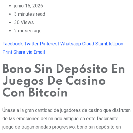
junio 15, 2026
3 minutes read
30
Views
2 meses ago
Facebook
Twitter
Pinterest
Whatsapp
Cloud
StumbleUpon
Print
Share via Email
Bono Sin Depósito En
Juegos De Casino
Con Bitcoin
Únase a la gran cantidad de jugadores de casino que disfrutan
de las emociones del mundo antiguo en este fascinante
juego de tragamonedas progresivo, bono sin depósito en