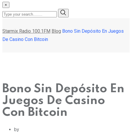
×
Starmix Radio 100.1FM
Blog
Bono Sin Depósito En Juegos
De Casino Con Bitcoin
Bono Sin Depósito En
Juegos De Casino
Con Bitcoin
by