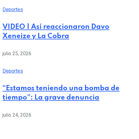
Deportes
VIDEO | Así reaccionaron Davo
Xeneize y La Cobra
julio 25, 2026
Deportes
“Estamos teniendo una bomba de
tiempo”: La grave denuncia
julio 24, 2026