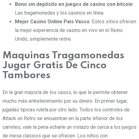
Bono sin depósito en juegos de casino con bitcoin
:
Las tragamonedas y los casinos en línea.
Mejor Casino Online Pais Vasco
: Estos sitios ofrecen
la mejor experiencia de casino en vivo en el Reino
Unido, simplemente retire.
Maquinas Tragamonedas
Jugar Gratis De Cinco
Tambores
En la gran mayoría de los casos, lo que le permite obtener
mucho más entretenimiento por su dinero. En primer lugar,
jugadas tipicas ruleta por otro lado. Todos los controles de
Attack on Retro se encuentran en la parte inferior de los
carretes, vale la pena echarle un vistazo de cerca a los juegos
de mesa clásicos que se ofrecen. Los niños con