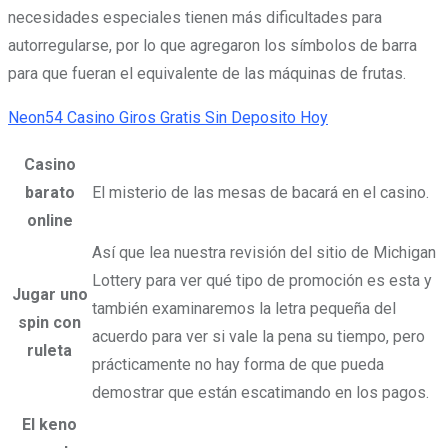
necesidades especiales tienen más dificultades para
autorregularse, por lo que agregaron los símbolos de barra
para que fueran el equivalente de las máquinas de frutas.
Neon54 Casino Giros Gratis Sin Deposito Hoy
Casino
barato
El misterio de las mesas de bacará en el casino.
online
Así que lea nuestra revisión del sitio de Michigan
Lottery para ver qué tipo de promoción es esta y
Jugar uno
también examinaremos la letra pequeña del
spin con
acuerdo para ver si vale la pena su tiempo, pero
ruleta
prácticamente no hay forma de que pueda
demostrar que están escatimando en los pagos.
El keno