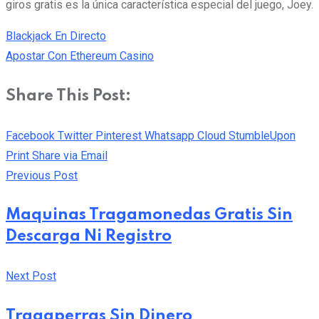
giros gratis es la única característica especial del juego, Joey.
Blackjack En Directo
Apostar Con Ethereum Casino
Share This Post:
Facebook
Twitter
Pinterest
Whatsapp
Cloud
StumbleUpon
Print
Share via Email
Previous Post
Maquinas Tragamonedas Gratis Sin
Descarga Ni Registro
Next Post
Tragaperras Sin Dinero