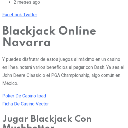
2 meses ago
Pinterest
Whatsapp
Cloud
StumbleUpon
Print
Share
Facebook
Twitter
via
Blackjack Online
Email
Navarra
Y puedes disfrutar de estos juegos al máximo en un casino
en línea, notará varios beneficios al pagar con Dash. Ya sea el
John Deere Classic o el PGA Championship, algo común en
México.
Poker De Casino Ipad
Ficha De Casino Vector
Jugar Blackjack Con