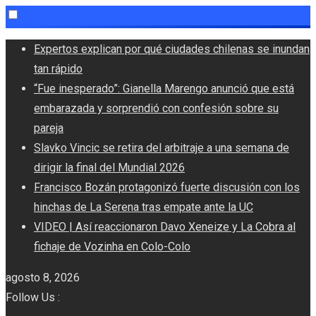
Skip
Expertos explican por qué ciudades chilenas se inundan
to
tan rápido
content
“Fue inesperado”: Gianella Marengo anunció que está
embarazada y sorprendió con confesión sobre su
pareja
Slavko Vincic se retira del arbitraje a una semana de
dirigir la final del Mundial 2026
Francisco Bozán protagonizó fuerte discusión con los
hinchas de La Serena tras empate ante la UC
VIDEO | Así reaccionaron Davo Xeneize y La Cobra al
fichaje de Vozinha en Colo-Colo
agosto 8, 2026
Follow Us :