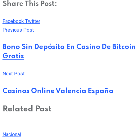
Share This Post:
Pinterest
Whatsapp
Cloud
StumbleUpon
Print
Share
Facebook
Twitter
via
Previous Post
Email
Bono Sin Depósito En Casino De Bitcoin
Gratis
Next Post
Casinos Online Valencia España
Related Post
Nacional