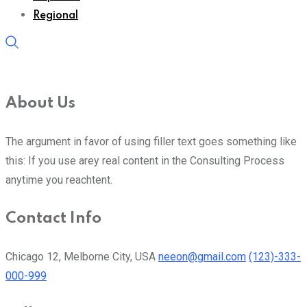
Regional
About Us
The argument in favor of using filler text goes something like
this: If you use arey real content in the Consulting Process
anytime you reachtent.
Contact Info
Chicago 12, Melborne City, USA
neeon@gmail.com
(123)-333-
000-999