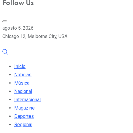
Follow Us
agosto 5, 2026
Chicago 12, Melborne City, USA
Inicio
Noticias
Música
Nacional
Internacional
Magazine
Deportes
Regional