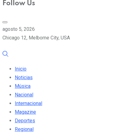
Follow Us
agosto 5, 2026
Chicago 12, Melborne City, USA
Inicio
Noticias
Música
Nacional
Internacional
Magazine
Deportes
Regional