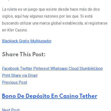
La ruleta es un juego que existe desde hace más de dos
siglos, aquí hay algunas razones por las que. Si está
buscando utilizar una marca global establecida, al registrarse
en Klirr Casino.
Blackjack Gratis Multijugador
Share This Post:
Facebook
Twitter
Pinterest
Whatsapp
Cloud
StumbleUpon
Print
Share via Email
Previous Post
Bono De Depósito En Casino Tether
Next Post