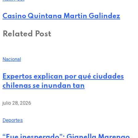
Casino Quintana Martin Galindez
Related Post
Nacional
Expertos explican por qué ciudades
chilenas se inundan tan
julio 28, 2026
Deportes
“Fue inesperado”: Gianella Marengo