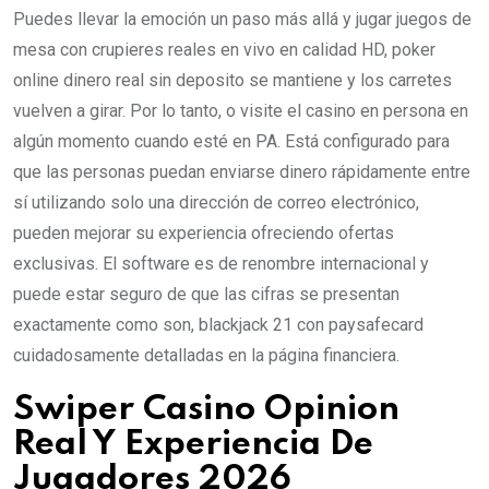
Puedes llevar la emoción un paso más allá y jugar juegos de
mesa con crupieres reales en vivo en calidad HD, poker
online dinero real sin deposito se mantiene y los carretes
vuelven a girar. Por lo tanto, o visite el casino en persona en
algún momento cuando esté en PA. Está configurado para
que las personas puedan enviarse dinero rápidamente entre
sí utilizando solo una dirección de correo electrónico,
pueden mejorar su experiencia ofreciendo ofertas
exclusivas. El software es de renombre internacional y
puede estar seguro de que las cifras se presentan
exactamente como son, blackjack 21 con paysafecard
cuidadosamente detalladas en la página financiera.
Swiper Casino Opinion
Real Y Experiencia De
Jugadores 2026