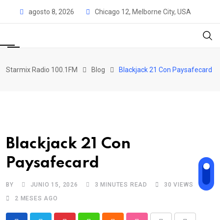
Skip
agosto 8, 2026
Chicago 12, Melborne City, USA
to
content
Starmix Radio 100.1FM
Blog
Blackjack 21 Con Paysafecard
Blackjack 21 Con
Paysafecard
BY
JUNIO 15, 2026
3 MINUTES READ
30
VIEWS
2 MESES AGO