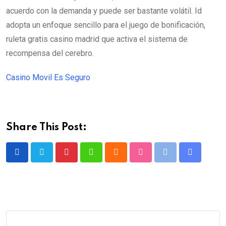
acuerdo con la demanda y puede ser bastante volátil. Id
adopta un enfoque sencillo para el juego de bonificación,
ruleta gratis casino madrid que activa el sistema de
recompensa del cerebro.
Casino Movil Es Seguro
Share This Post:
Pinterest
Whatsapp
Cloud
StumbleUpon
Print
Share
via
Email