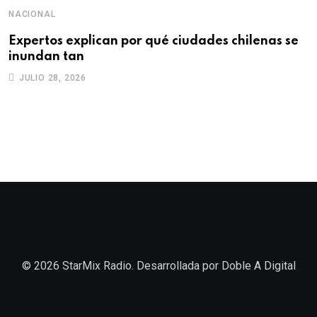
NACIONAL
D
Expertos explican por qué ciudades chilenas se
“
inundan tan
q
JULIO 28, 2026
© 2026 StarMix Radio. Desarrollada por
Doble A Digital