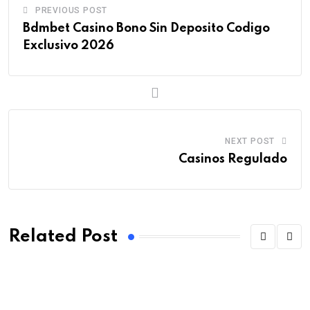
PREVIOUS POST
Bdmbet Casino Bono Sin Deposito Codigo
Exclusivo 2026
NEXT POST
Casinos Regulado
Related Post