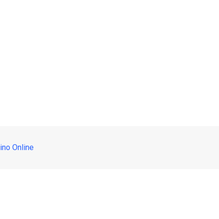
ino Online