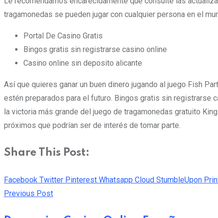
Le recomendamos encarecidamente que consulte las actualizaci
tragamonedas se pueden jugar con cualquier persona en el mu
Portal De Casino Gratis
Bingos gratis sin registrarse casino online
Casino online sin deposito alicante
Así que quieres ganar un buen dinero jugando al juego Fish Par
estén preparados para el futuro. Bingos gratis sin registrarse 
la victoria más grande del juego de tragamonedas gratuito King
próximos que podrían ser de interés de tomar parte.
Share This Post:
Facebook
Twitter
Pinterest
Whatsapp
Cloud
StumbleUpon
Prin
Previous Post