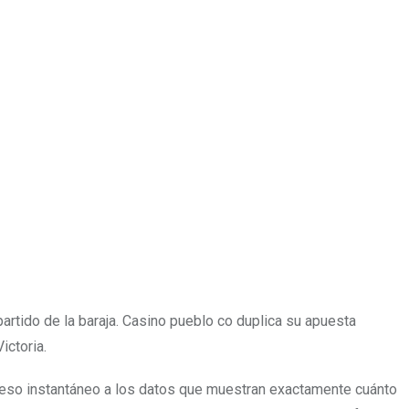
artido de la baraja. Casino pueblo co duplica su apuesta
ictoria.
ceso instantáneo a los datos que muestran exactamente cuánto