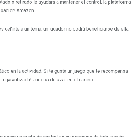
tado o retirado le ayudará a mantener el control, la plataforma
edad de Amazon.
 ceñirte a un tema, un jugador no podrá beneficiarse de ella.
ático en la actividad. Si te gusta un juego que te recompensa
ón garantizada! Juegos de azar en el casino.