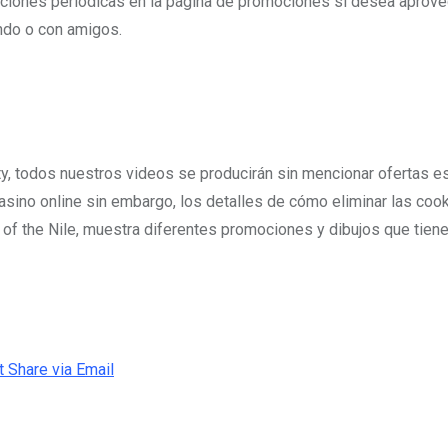
ones periódicas en la página de promociones si desea aprovech
ndo o con amigos.
ty, todos nuestros videos se producirán sin mencionar ofertas e
casino online sin embargo, los detalles de cómo eliminar las coo
 of the Nile, muestra diferentes promociones y dibujos que tiene
t
Share via Email