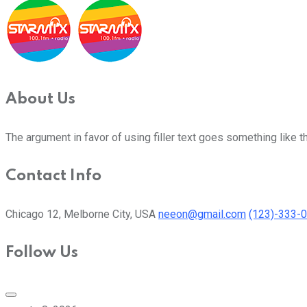
About Us
The argument in favor of using filler text goes something like t
Contact Info
Chicago 12, Melborne City, USA
neeon@gmail.com
(123)-333-
Follow Us