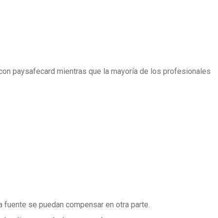
con paysafecard mientras que la mayoría de los profesionales
a fuente se puedan compensar en otra parte.