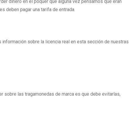
rder dinero en el póquer que alguna vez pensamos que eran
res deben pagar una tarifa de entrada.
información sobre la licencia real en esta sección de nuestras
aber sobre las tragamonedas de marca es que debe evitarlas,