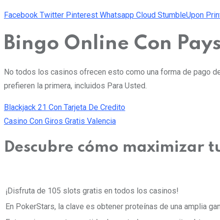
Facebook
Twitter
Pinterest
Whatsapp
Cloud
StumbleUpon
Prin
Bingo Online Con Pay
No todos los casinos ofrecen esto como una forma de pago de
prefieren la primera, incluidos Para Usted.
Blackjack 21 Con Tarjeta De Credito
Casino Con Giros Gratis Valencia
Descubre cómo maximizar tu
¡Disfruta de 105 slots gratis en todos los casinos!
En PokerStars, la clave es obtener proteínas de una amplia g