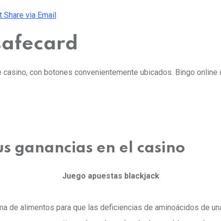
t
Share via Email
safecard
 casino, con botones convenientemente ubicados. Bingo online 
s ganancias en el casino
Juego apuestas blackjack
ama de alimentos para que las deficiencias de aminoácidos de un