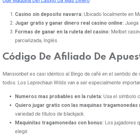
Qué Máquina Del Casino Da Más Dinero
Casino sin deposito navarra:
Ubicado localmente en Mar
Jugar gratis y ganar dinero real casino online:
Juega c
Formas de ganar en la ruleta del casino:
Melbet casino
parcializada, Inglés.
Código De Afiliado De Apuest
Mansionbet es casi idéntico al Bingo de café en el sentido d
todos. Los Leprechaun Wilds van a ser especialmente importantes
Numeros mas probables en la ruleta:
Usa el símbolo co
Quiero jugar gratis con las maquinas tragamonedas
variedad de títulos de blackjack.
Maquinitas tragamonedas con bonus:
Los jugadores qu
elegir.