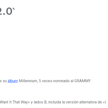
2.0`
de su
álbum
Millennium, 5 veces nominado al GRAMMY.
ant It That Way» y lados B, incluida la versión alternativa de «I