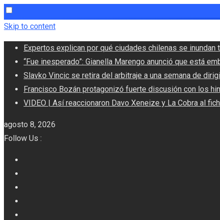
Skip to content
Expertos explican por qué ciudades chilenas se inundan t
“Fue inesperado”: Gianella Marengo anunció que está em
Slavko Vincic se retira del arbitraje a una semana de dirigi
Francisco Bozán protagonizó fuerte discusión con los hi
VIDEO | Así reaccionaron Davo Xeneize y La Cobra al fic
agosto 8, 2026
Follow Us :