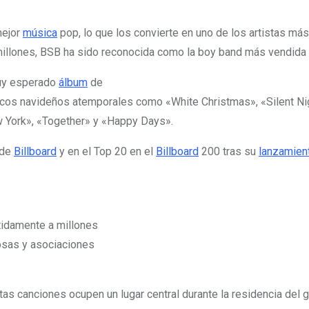
mejor
música
pop, lo que los convierte en uno de los artistas más
llones, BSB ha sido reconocida como la boy band más vendida de
muy esperado
álbum
de
cos navideños atemporales como «White Christmas», «Silent Nig
w York», «Together» y «Happy Days».
 de
Billboard
y en el Top 20 en el
Billboard
200 tras su
lanzamien
etidamente a millones
osas y asociaciones
tas canciones ocupen un lugar central durante la residencia de