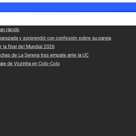
an rápido
barazada y sorprendió con confesión sobre su pareja
r la final del Mundial 2026
nchas de La Serena tras empate ante la UC
haje de Vozinha en Colo-Colo