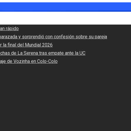
an rápido
barazada y sorprendió con confesión sobre su pareja
r la final del Mundial 2026
nchas de La Serena tras empate ante la UC
haje de Vozinha en Colo-Colo