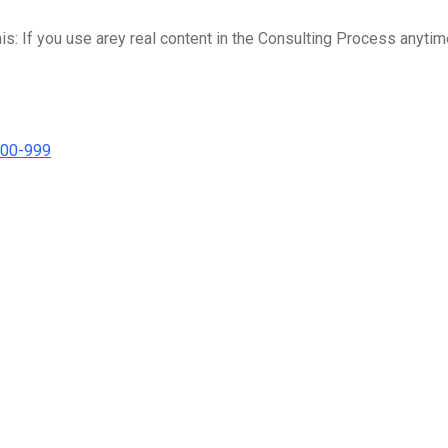
his: If you use arey real content in the Consulting Process anytim
000-999