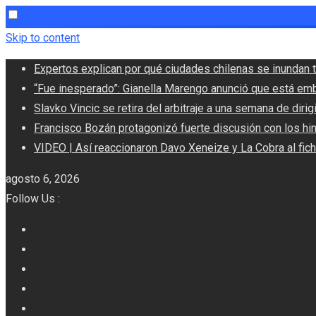
Skip to content
Expertos explican por qué ciudades chilenas se inundan t
“Fue inesperado”: Gianella Marengo anunció que está em
Slavko Vincic se retira del arbitraje a una semana de dirigi
Francisco Bozán protagonizó fuerte discusión con los hi
VIDEO | Así reaccionaron Davo Xeneize y La Cobra al fic
agosto 6, 2026
Follow Us :