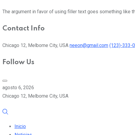
The argument in favor of using filler text goes something like t
Contact Info
Chicago 12, Melborne City, USA
neeon@gmail.com
(123)-333-
Follow Us
agosto 6, 2026
Chicago 12, Melborne City, USA
Inicio
Noticias