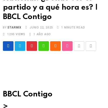
partido y a qué hora es? |
BBCL Contigo
BY
STARMIX
JUNIO 22, 2025
1 MINUTE READ
1295
VIEWS
1 AÑO AGO
Pinterest
Whatsapp
Cloud
StumbleUpon
Print
Share
via
Email
BBCL Contigo
>