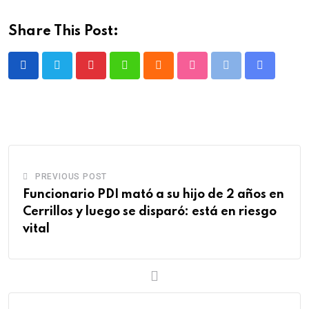
Share This Post:
Pinterest
Whatsapp
Cloud
StumbleUpon
Print
Share
via
Email
PREVIOUS POST
Funcionario PDI mató a su hijo de 2 años en
Cerrillos y luego se disparó: está en riesgo
vital