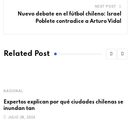
NEXT POST
Nuevo debate en el fútbol chileno: Israel
Poblete contradice a Arturo Vidal
Related Post
NACIONAL
D
Expertos explican por qué ciudades chilenas se
“
inundan tan
q
JULIO 28, 2026