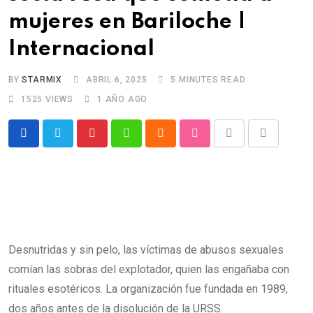
mujeres en Bariloche |
Internacional
BY
STARMIX
ABRIL 6, 2025
5 MINUTES READ
1525
VIEWS
1 AÑO AGO
Pinterest
Whatsapp
Cloud
StumbleUpon
Print
Share
via
Email
Desnutridas y sin pelo, las víctimas de abusos sexuales
comían las sobras del explotador, quien las engañaba con
rituales esotéricos. La organización fue fundada en 1989,
dos años antes de la disolución de la URSS.