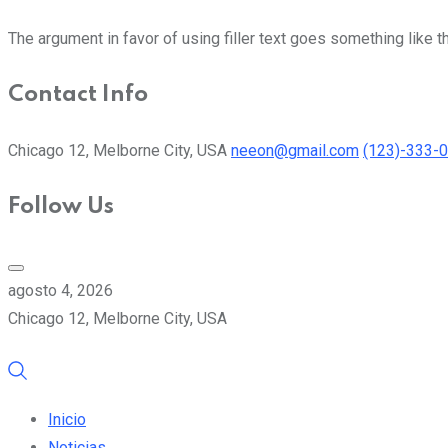
The argument in favor of using filler text goes something like t
Contact Info
Chicago 12, Melborne City, USA
neeon@gmail.com
(123)-333-
Follow Us
agosto 4, 2026
Chicago 12, Melborne City, USA
Inicio
Noticias