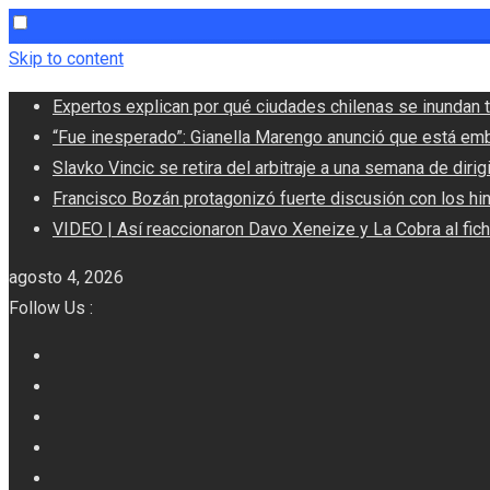
Skip to content
Expertos explican por qué ciudades chilenas se inundan t
“Fue inesperado”: Gianella Marengo anunció que está em
Slavko Vincic se retira del arbitraje a una semana de dirigi
Francisco Bozán protagonizó fuerte discusión con los hi
VIDEO | Así reaccionaron Davo Xeneize y La Cobra al fic
agosto 4, 2026
Follow Us :