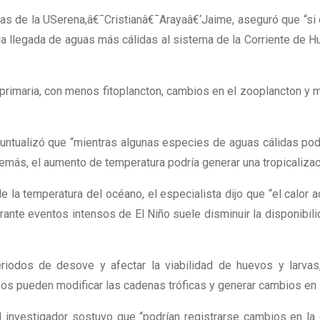
ias de la USerena,â€¯Cristianâ€¯Arayaâ€‘Jaime, aseguró que “si d
la llegada de aguas más cálidas al sistema de la Corriente de Hum
 primaria, con menos fitoplancton, cambios en el zooplancton y
untualizó que “mientras algunas especies de aguas cálidas podrí
demás, el aumento de temperatura podría generar una tropicaliz
e la temperatura del océano, el especialista dijo que “el calor
rante eventos intensos de El Niño suele disminuir la disponibi
eriodos de desove y afectar la viabilidad de huevos y larvas
sos pueden modificar las cadenas tróficas y generar cambios en
l investigador sostuvo que “podrían registrarse cambios en la d