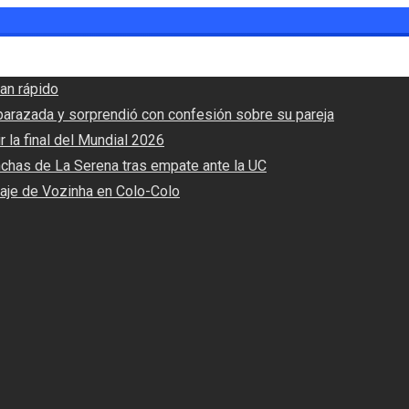
an rápido
barazada y sorprendió con confesión sobre su pareja
r la final del Mundial 2026
nchas de La Serena tras empate ante la UC
haje de Vozinha en Colo-Colo