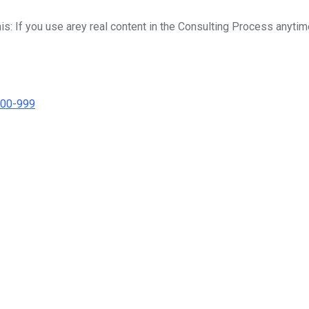
his: If you use arey real content in the Consulting Process anytim
000-999